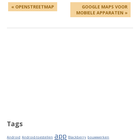
« OPENSTREETMAP
GOOGLE MAPS VOOR
MOBIELE APPARATEN »
Tags
app
Android
Android-toestellen
Blackberry
bouwwerken