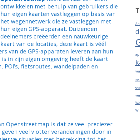
ontwikkelen met behulp van gebruikers die
T
hun eigen kaarten vastleggen op basis van
het wegennetwerk die ze vastleggen met
An
hun eigen GPS-apparaat. Duizenden
d
deelnemers creëerden een nauwkeurige
kaart van de locaties, deze kaart is véél
ers van de GPS-apparaten leveren aan hun
ap
is in zijn eigen omgeving heeft de kaart
k
, POI’s, fietsroutes, wandelpaden en
ve
Na
sn
ve
Wa
Wi
an Openstreetmap is dat ze veel preciezer
 geven veel vlotter veranderingen door in
ieuwe situaties met betrekking tot het