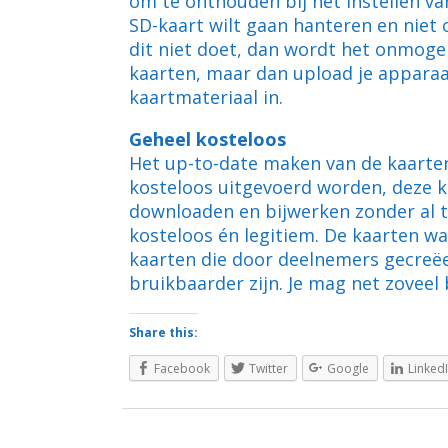
om te onthouden bij het instellen va
SD-kaart wilt gaan hanteren en niet o
dit niet doet, dan wordt het onmoge
kaarten, maar dan upload je appara
kaartmateriaal in.
Geheel kosteloos
Het up-to-date maken van de kaarte
kosteloos uitgevoerd worden, deze k
downloaden en bijwerken zonder al te
kosteloos én legitiem. De kaarten w
kaarten die door deelnemers gecreëe
bruikbaarder zijn. Je mag net zoveel b
Share this:
Facebook
Twitter
Google
Linked