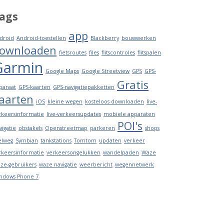
ags
app
droid
Android-toestellen
Blackberry
bouwwerken
ownloaden
fietsroutes
files
flitscontroles
flitspalen
Garmin
Google Maps
Google Streetview
GPS
GPS-
Gratis
paraat
GPS-kaarten
GPS-navigatiepakketten
aarten
iOS
kleine wegen
kosteloos downloaden
live-
rkeersinformatie
live-verkeersupdates
mobiele apparaten
POI's
vigatie
obstakels
Openstreetmap
parkeren
shops
elweg
Symbian
tankstations
Tomtom
updaten
verkeer
rkeersinformatie
verkeersongelukken
wandelpaden
Waze
ze-gebruikers
waze navigatie
weerbericht
wegennetwerk
ndows Phone 7