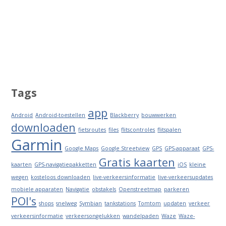
Tags
app
Android
Android-toestellen
Blackberry
bouwwerken
downloaden
fietsroutes
files
flitscontroles
flitspalen
Garmin
Google Maps
Google Streetview
GPS
GPS-apparaat
GPS-
Gratis kaarten
kaarten
GPS-navigatiepakketten
iOS
kleine
wegen
kosteloos downloaden
live-verkeersinformatie
live-verkeersupdates
mobiele apparaten
Navigatie
obstakels
Openstreetmap
parkeren
POI's
shops
snelweg
Symbian
tankstations
Tomtom
updaten
verkeer
verkeersinformatie
verkeersongelukken
wandelpaden
Waze
Waze-