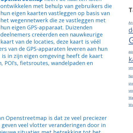
ontwikkelen met behulp van gebruikers die
T
hun eigen kaarten vastleggen op basis van
het wegennetwerk die ze vastleggen met
An
hun eigen GPS-apparaat. Duizenden
d
deelnemers creëerden een nauwkeurige
kaart van de locaties, deze kaart is véél
ers van de GPS-apparaten leveren aan hun
ap
is in zijn eigen omgeving heeft de kaart
k
, POI’s, fietsroutes, wandelpaden en
ve
Na
sn
ve
Wa
Wi
an Openstreetmap is dat ze veel preciezer
 geven veel vlotter veranderingen door in
ieuwe situaties met betrekking tot het