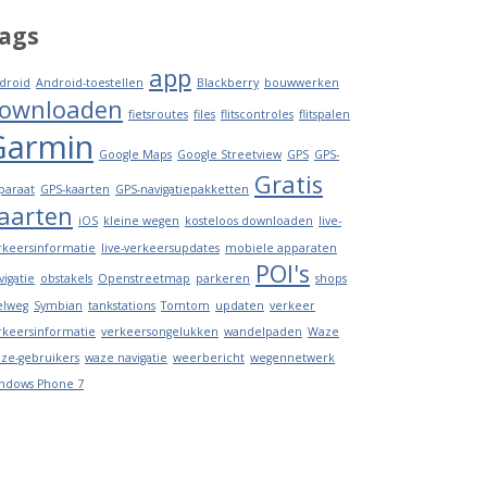
ags
app
droid
Android-toestellen
Blackberry
bouwwerken
ownloaden
fietsroutes
files
flitscontroles
flitspalen
Garmin
Google Maps
Google Streetview
GPS
GPS-
Gratis
paraat
GPS-kaarten
GPS-navigatiepakketten
aarten
iOS
kleine wegen
kosteloos downloaden
live-
rkeersinformatie
live-verkeersupdates
mobiele apparaten
POI's
vigatie
obstakels
Openstreetmap
parkeren
shops
elweg
Symbian
tankstations
Tomtom
updaten
verkeer
rkeersinformatie
verkeersongelukken
wandelpaden
Waze
ze-gebruikers
waze navigatie
weerbericht
wegennetwerk
ndows Phone 7