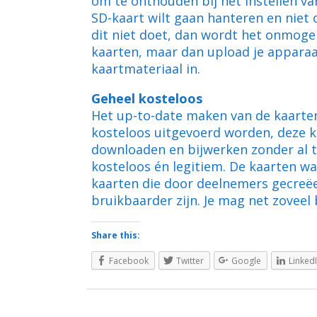
om te onthouden bij het instellen va
SD-kaart wilt gaan hanteren en niet o
dit niet doet, dan wordt het onmoge
kaarten, maar dan upload je appara
kaartmateriaal in.
Geheel kosteloos
Het up-to-date maken van de kaarte
kosteloos uitgevoerd worden, deze k
downloaden en bijwerken zonder al te
kosteloos én legitiem. De kaarten w
kaarten die door deelnemers gecreëe
bruikbaarder zijn. Je mag net zoveel b
Share this:
Facebook
Twitter
Google
Linked