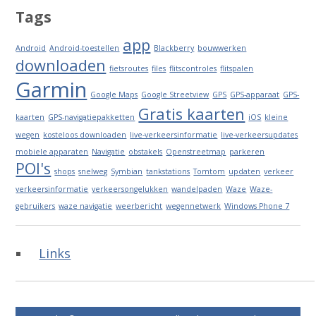
Tags
app
Android
Android-toestellen
Blackberry
bouwwerken
downloaden
fietsroutes
files
flitscontroles
flitspalen
Garmin
Google Maps
Google Streetview
GPS
GPS-apparaat
GPS-
Gratis kaarten
kaarten
GPS-navigatiepakketten
iOS
kleine
wegen
kosteloos downloaden
live-verkeersinformatie
live-verkeersupdates
mobiele apparaten
Navigatie
obstakels
Openstreetmap
parkeren
POI's
shops
snelweg
Symbian
tankstations
Tomtom
updaten
verkeer
verkeersinformatie
verkeersongelukken
wandelpaden
Waze
Waze-
gebruikers
waze navigatie
weerbericht
wegennetwerk
Windows Phone 7
Links