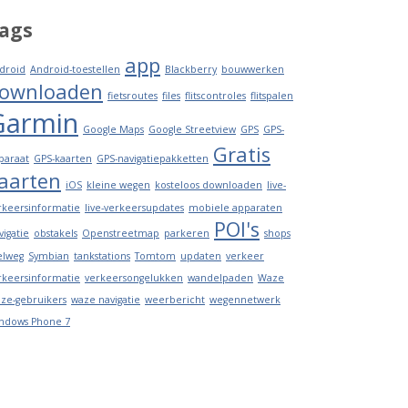
ags
app
droid
Android-toestellen
Blackberry
bouwwerken
ownloaden
fietsroutes
files
flitscontroles
flitspalen
Garmin
Google Maps
Google Streetview
GPS
GPS-
Gratis
paraat
GPS-kaarten
GPS-navigatiepakketten
aarten
iOS
kleine wegen
kosteloos downloaden
live-
rkeersinformatie
live-verkeersupdates
mobiele apparaten
POI's
vigatie
obstakels
Openstreetmap
parkeren
shops
elweg
Symbian
tankstations
Tomtom
updaten
verkeer
rkeersinformatie
verkeersongelukken
wandelpaden
Waze
ze-gebruikers
waze navigatie
weerbericht
wegennetwerk
ndows Phone 7