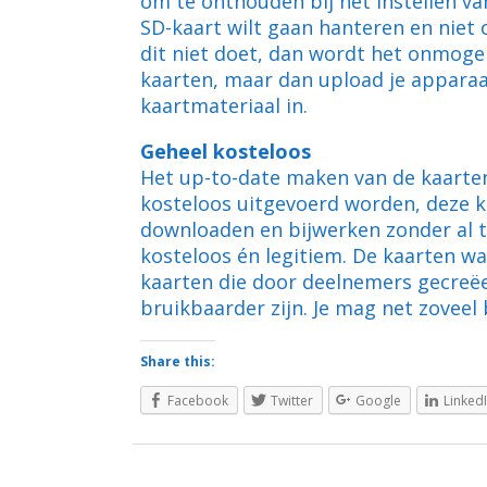
om te onthouden bij het instellen va
SD-kaart wilt gaan hanteren en niet o
dit niet doet, dan wordt het onmoge
kaarten, maar dan upload je appara
kaartmateriaal in.
Geheel kosteloos
Het up-to-date maken van de kaarte
kosteloos uitgevoerd worden, deze k
downloaden en bijwerken zonder al te
kosteloos én legitiem. De kaarten w
kaarten die door deelnemers gecreëe
bruikbaarder zijn. Je mag net zoveel b
Share this:
Facebook
Twitter
Google
Linked