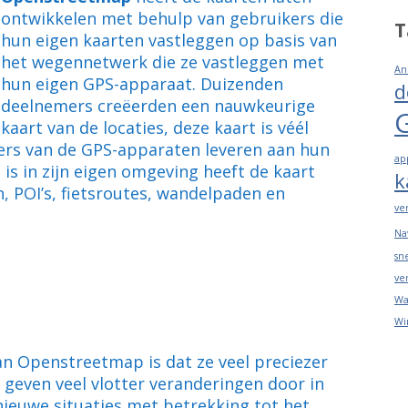
ontwikkelen met behulp van gebruikers die
T
hun eigen kaarten vastleggen op basis van
het wegennetwerk die ze vastleggen met
An
hun eigen GPS-apparaat. Duizenden
d
deelnemers creëerden een nauwkeurige
kaart van de locaties, deze kaart is véél
ers van de GPS-apparaten leveren aan hun
ap
is in zijn eigen omgeving heeft de kaart
k
, POI’s, fietsroutes, wandelpaden en
ve
Na
sn
ve
Wa
Wi
an Openstreetmap is dat ze veel preciezer
 geven veel vlotter veranderingen door in
ieuwe situaties met betrekking tot het