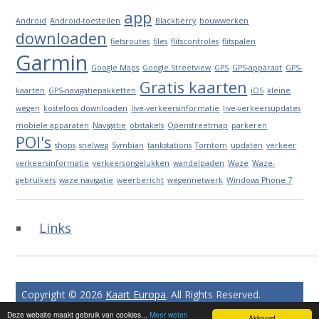
app
Android
Android-toestellen
Blackberry
bouwwerken
downloaden
fietsroutes
files
flitscontroles
flitspalen
Garmin
Google Maps
Google Streetview
GPS
GPS-apparaat
GPS-
Gratis kaarten
kaarten
GPS-navigatiepakketten
iOS
kleine
wegen
kosteloos downloaden
live-verkeersinformatie
live-verkeersupdates
mobiele apparaten
Navigatie
obstakels
Openstreetmap
parkeren
POI's
shops
snelweg
Symbian
tankstations
Tomtom
updaten
verkeer
verkeersinformatie
verkeersongelukken
wandelpaden
Waze
Waze-
gebruikers
waze navigatie
weerbericht
wegennetwerk
Windows Phone 7
Links
Copyright © 2026
Kaart Europa
. All Rights Reserved.
Minimize by Slocum Studio
Deze website maakt gebruik van cookies...
Meer weten
Akkoord