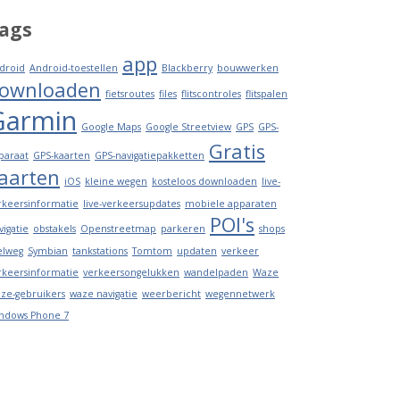
ags
app
droid
Android-toestellen
Blackberry
bouwwerken
ownloaden
fietsroutes
files
flitscontroles
flitspalen
Garmin
Google Maps
Google Streetview
GPS
GPS-
Gratis
paraat
GPS-kaarten
GPS-navigatiepakketten
aarten
iOS
kleine wegen
kosteloos downloaden
live-
rkeersinformatie
live-verkeersupdates
mobiele apparaten
POI's
vigatie
obstakels
Openstreetmap
parkeren
shops
elweg
Symbian
tankstations
Tomtom
updaten
verkeer
rkeersinformatie
verkeersongelukken
wandelpaden
Waze
ze-gebruikers
waze navigatie
weerbericht
wegennetwerk
ndows Phone 7