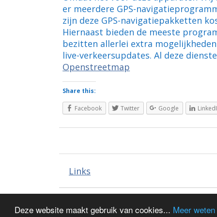
er meerdere GPS-navigatieprogramma
zijn deze GPS-navigatiepakketten ko
Hiernaast bieden de meeste program
bezitten allerlei extra mogelijkheden
live-verkeersupdates. Al deze dienst
Openstreetmap
Share this:
Facebook
Twitter
Google
Linked
Links
Deze website maakt gebruik van cookies...
Meer weten
Copyright © 2026
Kaart Europa
. All Rights Reserv