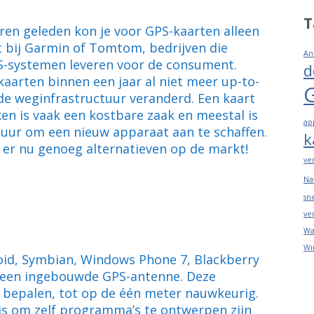
T
aren geleden kon je voor GPS-kaarten alleen
 bij Garmin of Tomtom, bedrijven die
An
S-systemen leveren voor de consument.
d
 kaarten binnen een jaar al niet meer up-to-
e weginfrastructuur veranderd. Een kaart
ken is vaak een kostbare zaak en meestal is
ap
uur om een nieuw apparaat aan te schaffen.
k
n er nu genoeg alternatieven op de markt!
ve
Na
sn
ve
Wa
Wi
id, Symbian, Windows Phone 7, Blackberry
 een ingebouwde GPS-antenne. Deze
e bepalen, tot op de één meter nauwkeurig.
is om zelf programma’s te ontwerpen zijn