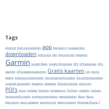
Tags
app
Android
Android-toestellen
Blackberry
bouwwerken
downloaden
fietsroutes
files
flitscontroles
flitspalen
Garmin
Google Maps
Google Streetview
GPS
GPS-apparaat
GPS-
Gratis kaarten
kaarten
GPS-navigatiepakketten
iOS
kleine
wegen
kosteloos downloaden
live-verkeersinformatie
live-verkeersupdates
mobiele apparaten
Navigatie
obstakels
Openstreetmap
parkeren
POI's
shops
snelweg
Symbian
tankstations
Tomtom
updaten
verkeer
verkeersinformatie
verkeersongelukken
wandelpaden
Waze
Waze-
gebruikers
waze navigatie
weerbericht
wegennetwerk
Windows Phone 7