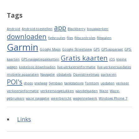
Tags
app
Android
Android-toestellen
Blackberry
bouwwerken
downloaden
fietsroutes
files
flitscontroles
flitspalen
Garmin
Google Maps
Google Streetview
GPS
GPS-apparaat
GPS-
Gratis kaarten
kaarten
GPS-navigatiepakketten
iOS
kleine
wegen
kosteloos downloaden
live-verkeersinformatie
live-verkeersupdates
mobiele apparaten
Navigatie
obstakels
Openstreetmap
parkeren
POI's
shops
snelweg
Symbian
tankstations
Tomtom
updaten
verkeer
verkeersinformatie
verkeersongelukken
wandelpaden
Waze
Waze-
gebruikers
waze navigatie
weerbericht
wegennetwerk
Windows Phone 7
Links