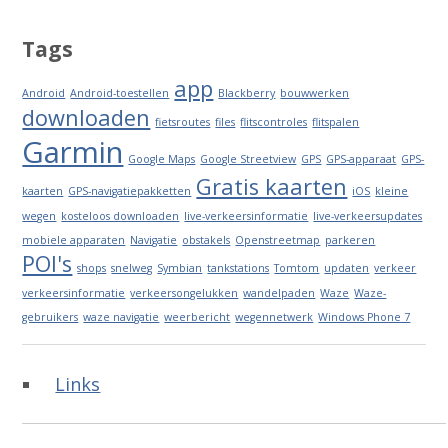
Tags
app
Android
Android-toestellen
Blackberry
bouwwerken
downloaden
fietsroutes
files
flitscontroles
flitspalen
Garmin
Google Maps
Google Streetview
GPS
GPS-apparaat
GPS-
Gratis kaarten
kaarten
GPS-navigatiepakketten
iOS
kleine
wegen
kosteloos downloaden
live-verkeersinformatie
live-verkeersupdates
mobiele apparaten
Navigatie
obstakels
Openstreetmap
parkeren
POI's
shops
snelweg
Symbian
tankstations
Tomtom
updaten
verkeer
verkeersinformatie
verkeersongelukken
wandelpaden
Waze
Waze-
gebruikers
waze navigatie
weerbericht
wegennetwerk
Windows Phone 7
Links