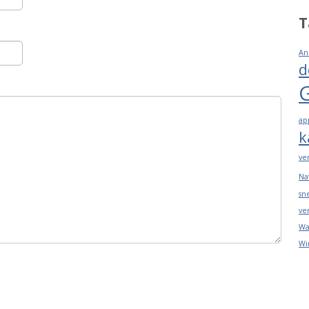
T
An
d
ap
k
ve
Na
sn
ve
Wa
Wi