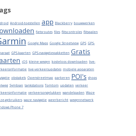
ags
app
droid
Android-toestellen
Blackberry
bouwwerken
ownloaden
fietsroutes
files
flitscontroles
flitspalen
Garmin
Google Maps
Google Streetview
GPS
GPS-
Gratis
paraat
GPS-kaarten
GPS-navigatiepakketten
aarten
iOS
kleine wegen
kosteloos downloaden
live-
rkeersinformatie
live-verkeersupdates
mobiele apparaten
POI's
vigatie
obstakels
Openstreetmap
parkeren
shops
elweg
Symbian
tankstations
Tomtom
updaten
verkeer
rkeersinformatie
verkeersongelukken
wandelpaden
Waze
ze-gebruikers
waze navigatie
weerbericht
wegennetwerk
ndows Phone 7